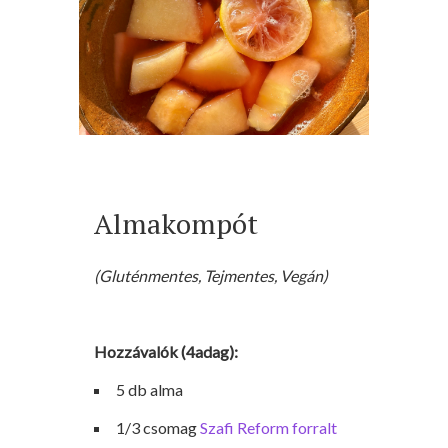
Almakompót
(Gluténmentes, Tejmentes, Vegán)
Hozzávalók (4adag):
5 db alma
1/3 csomag
Szafi Reform forralt