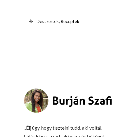
,
Desszertek
Receptek
„Élj úgy, hogy tisztelni tudd, aki voltál,
hálás lehess azért, aki vagy, és békével