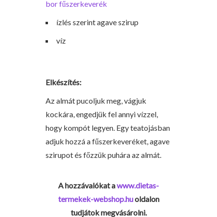
bor fűszerkeverék
ízlés szerint agave szirup
víz
Elkészítés:
Az almát pucoljuk meg, vágjuk
kockára, engedjük fel annyi vízzel,
hogy kompót legyen. Egy teatojásban
adjuk hozzá a fűszerkeveréket, agave
szirupot és főzzük puhára az almát.
A hozzávalókat a
www.dietas-
termekek-webshop.hu
oldalon
tudjátok megvásárolni.