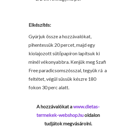
Elkészítés:
Gyúrjuk össze a hozzávalókat,
pihentessük 20 percet, majd egy
kiolajozott sütőpapíron lapítsuk ki
minél vékonyabbra. Kenjük meg Szafi
Free paradicsomszósszal, tegyük rá a
feltétet, végül süssük készre 180
fokon 30 perc alatt.
A hozzávalókat a
www.dietas-
termekek-webshop.hu
oldalon
tudjátok megvásárolni.