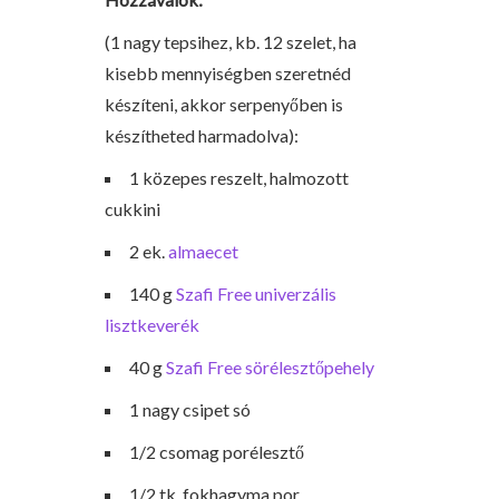
(1 nagy tepsihez, kb. 12 szelet, ha
kisebb mennyiségben szeretnéd
készíteni, akkor serpenyőben is
készítheted harmadolva):
1 közepes reszelt, halmozott
cukkini
2 ek.
almaecet
140 g
Szafi Free univerzális
lisztkeverék
40 g
Szafi Free sörélesztőpehely
1 nagy csipet só
1/2 csomag porélesztő
1/2 tk. fokhagyma por