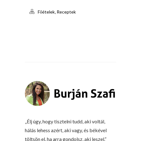
,
Főételek
Receptek
„Élj úgy, hogy tisztelni tudd, aki voltál,
hálás lehess azért, aki vagy, és békével
töltsön el, ha arra gondolsz, aki leszel.”