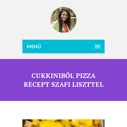
MENÜ
CUKKINIBŐL PIZZA
RECEPT SZAFI LISZTTEL