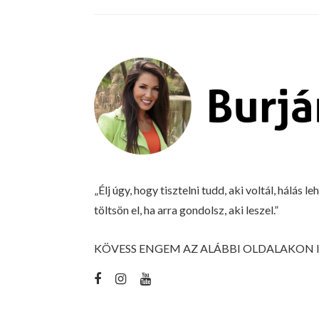
„Élj úgy, hogy tisztelni tudd, aki voltál, hálás l
töltsön el, ha arra gondolsz, aki leszel.”
KÖVESS ENGEM AZ ALÁBBI OLDALAKON I