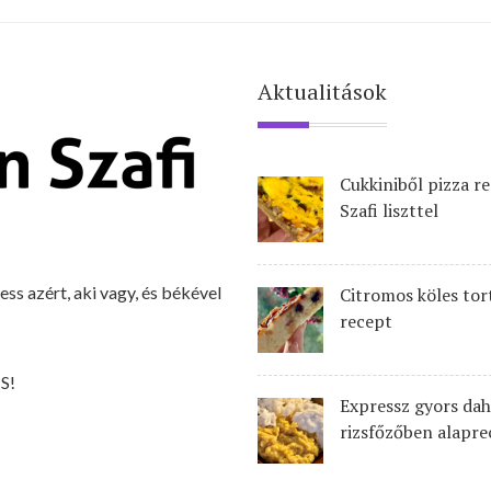
Aktualitások
Cukkiniből pizza r
Szafi liszttel
ehess azért, aki vagy, és békével
Citromos köles tor
recept
S!
Expressz gyors dah
rizsfőzőben alapre