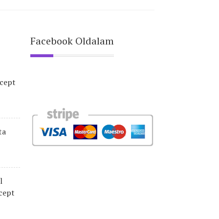
Facebook Oldalam
ecept
ta
l
cept