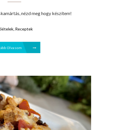
skamártás, nézd meg hogy készítem!
,
őételek
Receptek
vább Olvasom