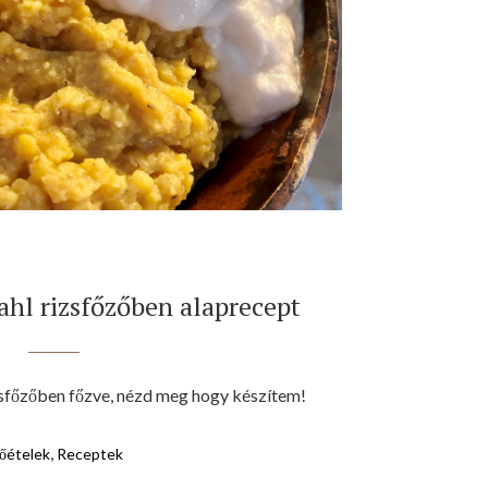
ahl rizsfőzőben alaprecept
zsfőzőben főzve, nézd meg hogy készítem!
,
őételek
Receptek