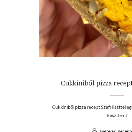
Cukkiniből pizza recept 
Cukkiniből pizza recept Szafi liszttel 
készítem!
,
Főételek
Recept