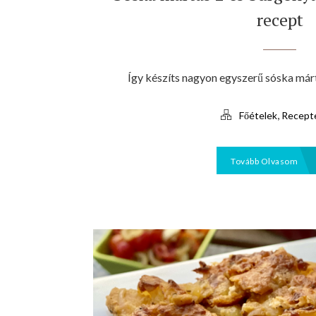
recept
Így készíts nagyon egyszerű sóska márt
,
Főételek
Recept
Tovább Olvasom