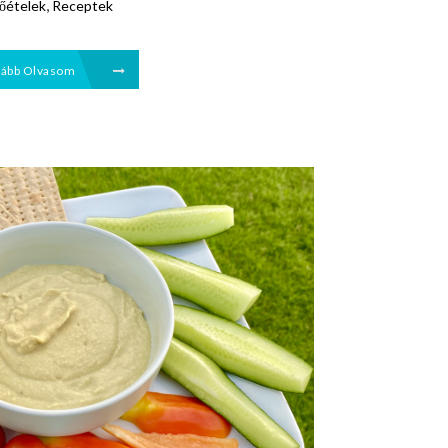
,
őételek
Receptek
vább Olvasom