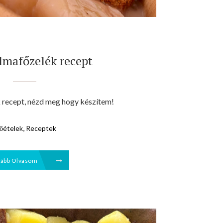
lmafőzelék recept
 recept, nézd meg hogy készítem!
,
őételek
Receptek
vább Olvasom