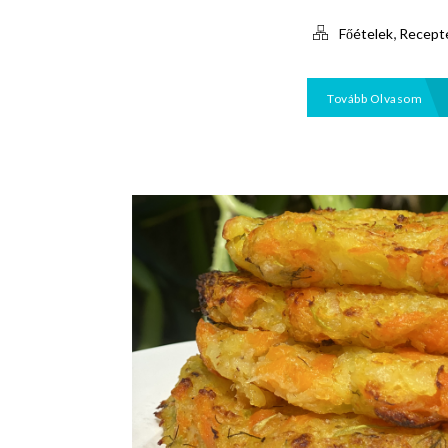
,
Főételek
Recept
Tovább Olvasom