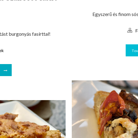
Egyszerű és finom só
F
ást burgonyás fasírttal!
ek
To