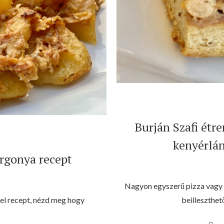
Burján Szafi étre
kenyérlán
urgonya recept
Nagyon egyszerű pizza vagy lá
el recept, nézd meg hogy
beilleszthe