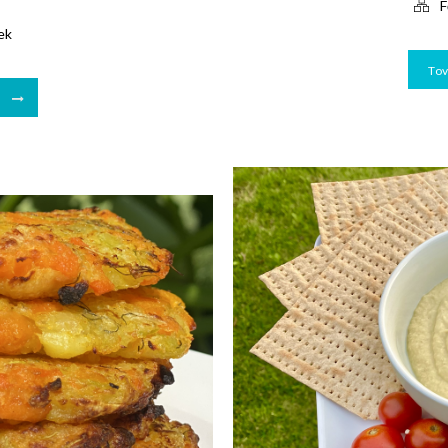
F
ek
To