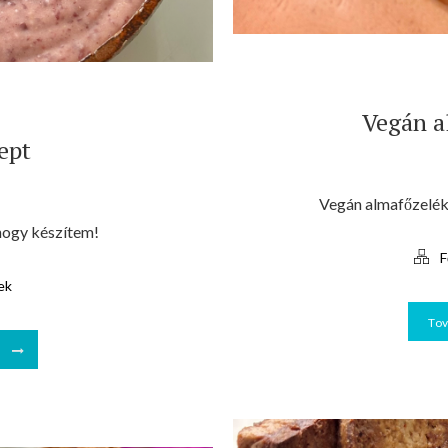
Vegán a
ept
Vegán almafőzelék
ogy készítem!
F
ek
To