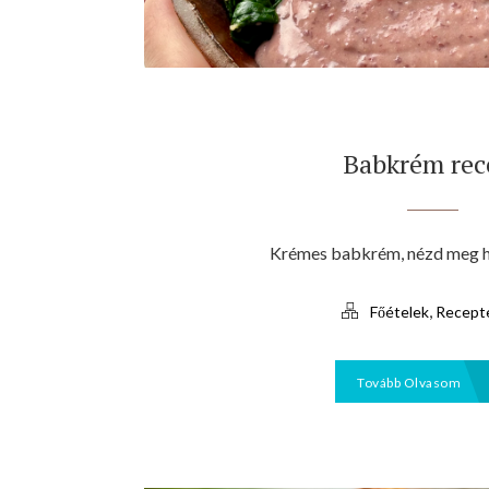
Babkrém rec
Krémes babkrém, nézd meg h
,
Főételek
Recept
Tovább Olvasom