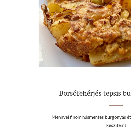
Borsófehérjés tepsis b
Mennyei finom húsmentes burgonyás ét
készítem!