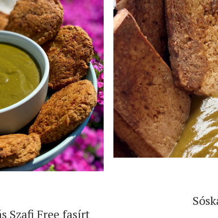
Sósk
 Szafi Free fasírt