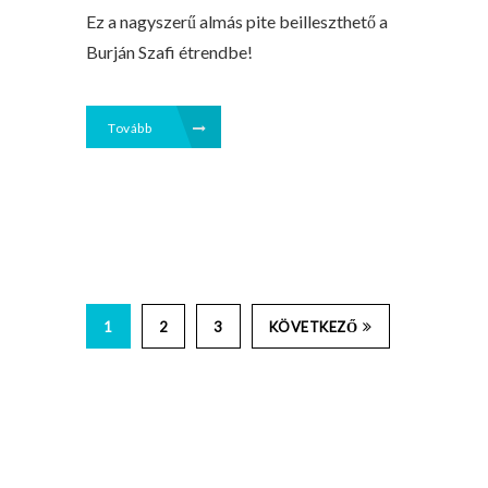
Ez a nagyszerű almás pite beilleszthető a
Burján Szafi étrendbe!
Tovább
1
2
3
KÖVETKEZŐ