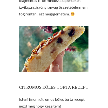
olajmentes is, de mindez a tápértékén,
ízvilágán, ásványi anyag összetételén nem
fog rontani, ezt megígérhetem.
CITROMOS KÖLES TORTA RECEPT
Isteni finom citromos köles torta recept,
nézd meg hogy készítem!