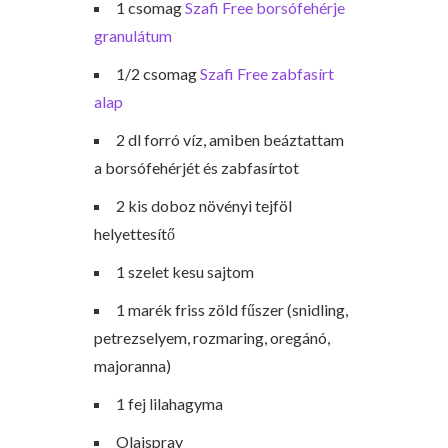
1 csomag
Szafi Free borsófehérje
granulátum
1/2 csomag
Szafi Free zabfasírt
alap
2 dl forró víz, amiben beáztattam
a borsófehérjét és zabfasírtot
2 kis doboz növényi tejföl
helyettesítő
1 szelet kesu sajtom
1 marék friss zöld fűszer (snidling,
petrezselyem, rozmaring, oregánó,
majoranna)
1 fej lilahagyma
Olajspray