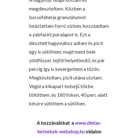
megdinszteltem. Közben a
borsófehérje granulátumot
beáztattam forró vízben, hozzáadtam
a zabfasírt poralapot is. Ezt a
dinsztelt hagymához adtam és picit
úgy is sütöttem, majd ment bele
zöldfűszer, tejföl helyettesítő, és pár
percig így is kevergettem a tűzön.
Megkóstoltam, picit utána sóztam.
Végül a kikapart belsejű tökbe
töltöttem, és 180 fokon, 40 perc alatt
készre sütöttem a sütőben.
A hozzávalókat a
www.dietas-
termekek-webshop.hu
oldalon