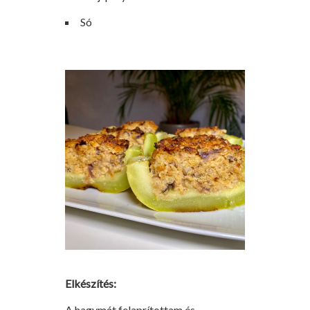
Só
Elkészítés:
A hagymát felaprítottam és